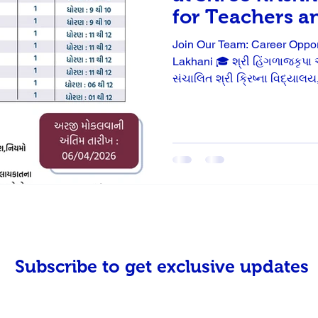
for Teachers an
Join Our Team: Career Oppor
Lakhani 🎓 શ્રી હિંગળાજકૃપા 
સંચાલિત શ્રી ક્રિષ્ના વિદ્યાલય, લાખણી દ્વારા જૂન-૨
કાર્યમાં જોડાવા ઈચ્છતા ઉત્સા
નીચે મુજબની જગ્યાઓ માટે અ
વિગત ⚠️ અગત્યની શરતો અને માહિતી: પગાર 
'જ્ઞાન સહાયક' ને મળતા નિયમો
લાયકાત ધરાવતા ઉમેદવારોએ પો
Subscribe to get exclusive updates