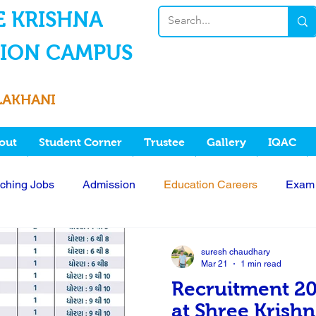
E KRISHNA
ION CAMPUS
LAKHANI
out
Student Corner
Trustee
Gallery
IQAC
ching Jobs
Admission
Education Careers
Exam
nterview
Job
suresh chaudhary
Mar 21
1 min read
Recruitment 20
at Shree Krish