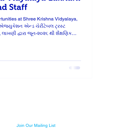
d Staff
tunities at Shree Krishna Vidyalaya,
એજ્યુકેશન એન્ડ ચેરીટેબલ ટ્રસ્ટ
૦૨૬ થી શૈક્ષણિક
હી અને લાયકાત ધરાવતા ઉમેદવારો પાસેથી
રજીઓ મંગાવવામાં આવે છે. જગ્યાઓની
ધોરણ: શિક્ષણ વિભાગ દ્વારા
 અને ધોરણો મુજબ. અરજી પ્રક્રિયા :
તાના પ્રમાણપત્
Join Our Mailing List