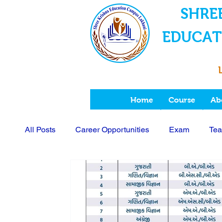
SHRE
EDUCAT
Home
Course
Ab
All Posts
Career Opportunities
Exam
Tea
College Fee
Scholarship
ABC ID
I