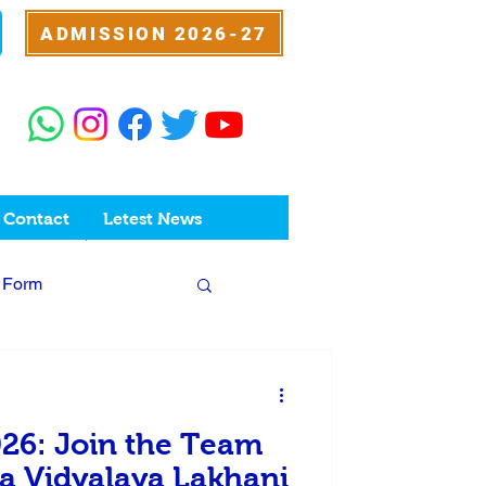
ADMISSION 2026-27
Contact
Letest News
 Form
26: Join the Team
na Vidyalaya Lakhani