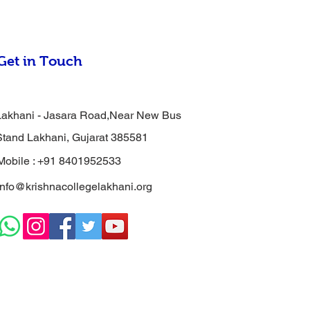
Get in Touch
Lakhani - Jasara Road,Near New Bus
Stand Lakhani, Gujarat 385581
Mobile : +91 8401952533
info@krishnacollegelakhani.org