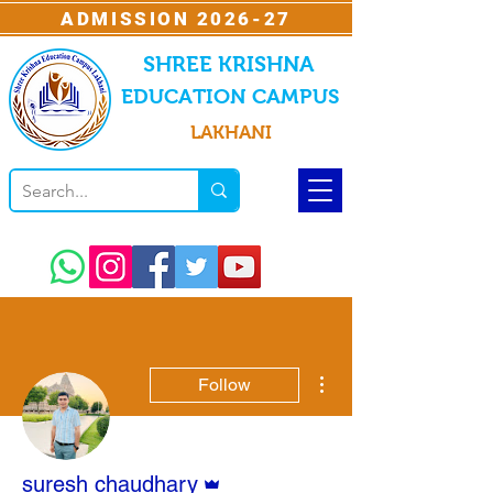
ADMISSION 2026-27
SHREE KRISHNA
EDUCATION CAMPUS
LAKHANI
More actions
Follow
Admin
suresh chaudhary