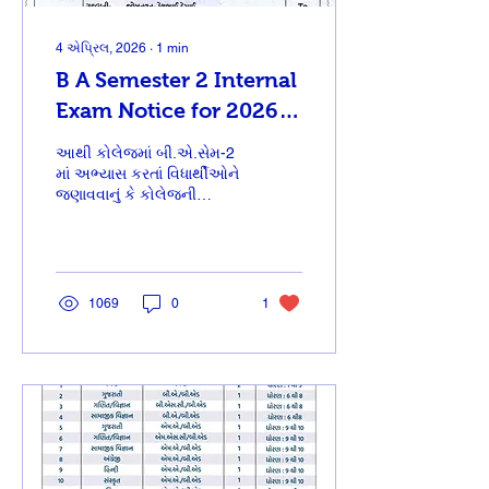
4 એપ્રિલ, 2026
∙
1
min
B A Semester 2 Internal
Exam Notice for 2026
What You Need to
આથી કોલેજમાં બી.એ.સેમ-2
Know
માં અભ્યાસ કરતાં વિધાર્થીઓને
જણાવવાનું કે કોલેજની
આંતરિક પરીક્ષા (Internal
Exam) તારીખ : 07/04/2026
થી શરૂ થશે. જેનું વિગતવાર
ટાઈમ ટેબલ નીચે મુજબ છે.
ઇન્ટરનલ પરીક્ષા આપવી
1069
0
1
ફરજિયાત છે. પરીક્ષા નહીં
આપનાર વિદ્યાર્થી નાપાસ થશે
જેની નોંધ લેવી. બી.એ.સેમ-2
ના ઇન્ટરનલ પરીક્ષાના રોલ
નંબર કોલેજની વેબસાઇટમાં
Roll Call List નામના મેનુમાં
મુકેલ છે. જે નંબર થી પરીક્ષા
આપવાની રહેશે. Download
PDF File Click here