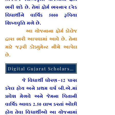
ભરી શકે છે. તેમાં ફોર્મ ભરનાર દરેક
વિધાર્થીને વાર્ષિક 5000 રૂપિયા
શિષ્યવૃત્તિ મળે છે.
​
આ યોજનાના ફોર્મ કોલેજ
દ્રારા ભરી આપવામાં આવે છે. તેના
માટે જરૂરી ડૉક્યુમેન્ટ નીચે આપેલ
છે.
Digital Gujarat Scholarship
જે વિધાર્થી ધોરણ-12 પાસ
કરેલ હોય અને પ્રથમ વર્ષ બી.એ.માં
પ્રવેશ મેળવે અને જેમના પિતાની
વાર્ષિક આવક 2.50 લાખ કરતાં ઓછી
હોય તેવા વિધાર્થીઓ આ યોજનામાં