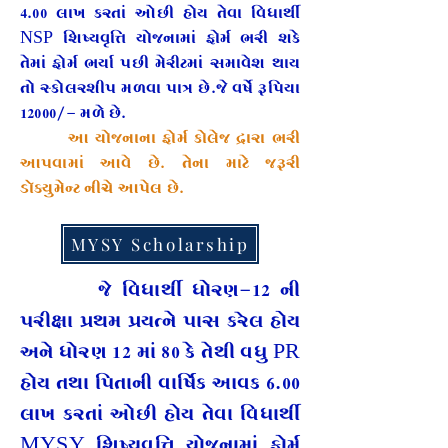
4.00 લાખ કરતાં ઓછી હોય તેવા વિધાર્થી
NSP શિષ્યવૃત્તિ યોજનામાં ફોર્મ ભરી શકે
તેમાં ફોર્મ ભર્યા પછી મેરીટમાં સમાવેશ થાય
તો સ્કોલરશીપ મળવા પાત્ર છે.જે વર્ષે રૂપિયા
12000/- મળે છે.
​
આ યોજનાના ફોર્મ કોલેજ દ્રારા ભરી
આપવામાં આવે છે. તેના માટે જરૂરી
ડૉક્યુમેન્ટ નીચે આપેલ છે.
MYSY Scholarship
જે વિધાર્થી ધોરણ-12
ની
પરીક્ષા પ્રથમ પ્રયત્ને પાસ કરેલ હોય
અને ધોરણ 12 માં 80 કે તેથી વધુ PR
હોય તથા પિતાની વાર્ષિક આવક 6.00
લાખ કરતાં ઓછી હોય તેવા વિધાર્થી
MYSY શિષ્યવૃત્તિ યોજનામાં ફોર્મ