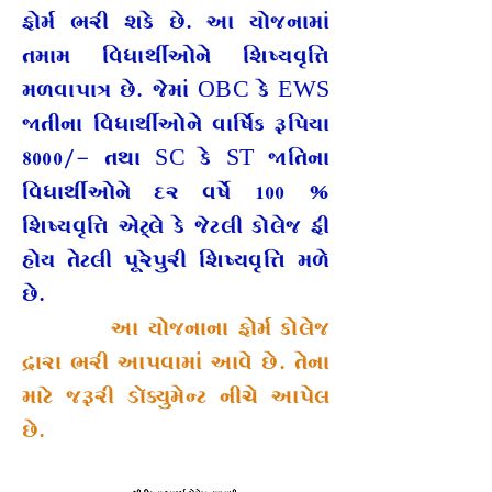
ફોર્મ ભરી શકે છે. આ યોજનામાં
તમામ વિધાર્થીઓને શિષ્યવૃત્તિ
મળવાપાત્ર છે. જેમાં OBC કે EWS
જાતીના વિધાર્થીઓને વાર્ષિક રૂપિયા
8000/- તથા SC કે ST જાતિના
વિધાર્થીઓને દર વર્ષે 100 %
શિષ્યવૃત્તિ એટ્લે કે જેટલી કોલેજ ફી
હોય તેટલી પૂરેપુરી શિષ્યવૃત્તિ મળે
છે.
આ યોજનાના ફોર્મ કોલેજ
દ્રારા ભરી આપવામાં આવે છે. તેના
માટે જરૂરી ડૉક્યુમેન્ટ નીચે આપેલ
છે.