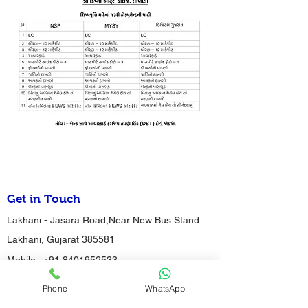
Get in Touch
Lakhani - Jasara Road,Near New Bus Stand
Lakhani, Gujarat 385581
Mobile :
+91 8401952533
info@krishnacollegelakhani.org
Phone
WhatsApp
Reach to Us