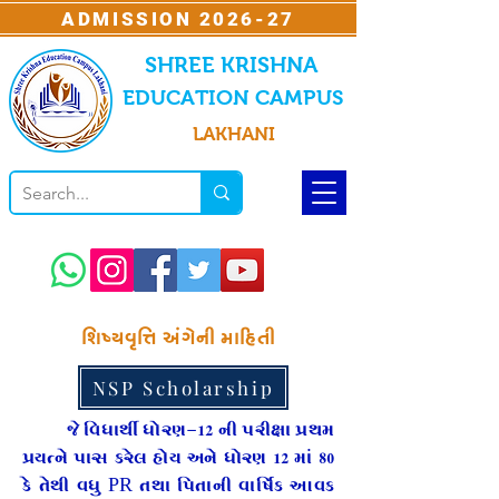
ADMISSION 2026-27
SHREE KRISHNA
EDUCATION CAMPUS
LAKHANI
શિષ્યવૃત્તિ અંગેની માહિતી
NSP Scholarship
જે વિધાર્થી ધોરણ-12 ની પરીક્ષા પ્રથમ
પ્રયત્ને પાસ કરેલ હોય અને ધોરણ 12 માં 80
કે તેથી વધુ PR તથા પિતાની વાર્ષિક આવક