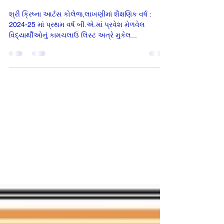
B.A.Sem-1 Provisional list
2024-25
શ્રી ક્રિષ્ના આર્ટસ કોલેજ,લાખણીમાં શૈક્ષણિક વર્ષ :
2024-25 માં પ્રથમ વર્ષ બી.એ.માં પ્રવેશ મેળવેલ
વિદ્યાર્થીઓનું કામચલાઉ લિસ્ટ અત્રે મુકેલ...