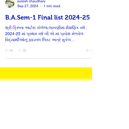
suresh chaudhary
Sep 27, 2024
1 min read
B.A.Sem-1 Final list 2024-25
શ્રી ક્રિષ્ના આર્ટસ કોલેજ,લાખણીમાં શૈક્ષણિક વર્ષ :
2024-25 માં પ્રથમ વર્ષ બી.એ.માં પ્રવેશ મેળવેલ
વિદ્યાર્થીઓનું ફાઇનલ લિસ્ટ અત્રે મુકેલ...