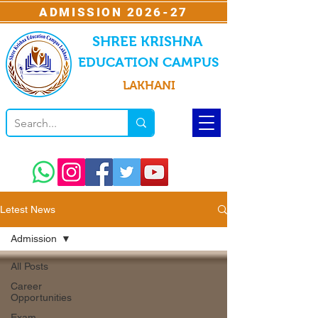
ADMISSION 2026-27
SHREE KRISHNA
EDUCATION CAMPUS
LAKHANI
Letest News
Admission
All Posts
Career
Opportunities
Exam