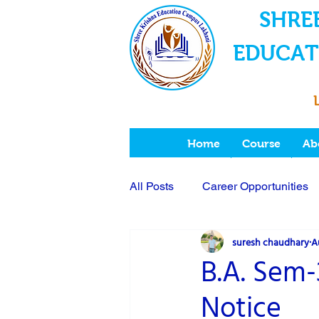
SHRE
EDUCAT
Home
Course
Ab
All Posts
Career Opportunities
suresh chaudhary
A
College Fee
Scholarship
B.A. Sem
Notice