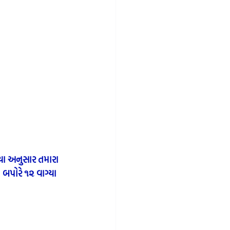
્યા અનુસાર તમારા 
બપોરે ૧૨ વાગ્યા 