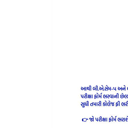
આથી બી.એ.સેમ-૫ અને બી.
પરીક્ષા ફોર્મ ભરવાની છ
સુધી તમારી કોલેજ ફી ભરી 
 👉 જો પરીક્ષા ફોર્મ ભર