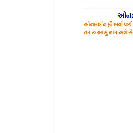
ઓનલા
ઓનલાઈન ફી ભર્યા પછી 
તમારું આખું નામ અને સેમ