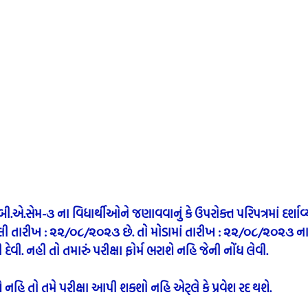
એ.સેમ-૩ ના વિધાર્થીઓને જણાવવાનું કે ઉપરોક્ત પરિપત્રમાં દર્શાવ
ેલ્લી તારીખ : ૨૨/૦૮/૨૦૨૩ છે. તો મોડામાં તારીખ : ૨૨/૦૮/૨૦૨૩ ના 
દેવી. નહી તો તમારું પરીક્ષા ફોર્મ ભરાશે નહિ જેની નોંધ લેવી.
ાશે નહિ તો તમે પરીક્ષા આપી શકશો નહિ એટ્લે કે પ્રવેશ રદ થશે. 