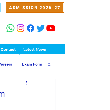
ADMISSION 2026-27
Contact
Letest News
Careers
Exam Form
rm