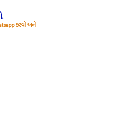
ો.
atsapp કરવો અને 