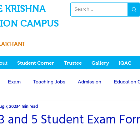
E KRISHNA
ION CAMPUS
LAKHANI
out
Student Corner
Trustee
Gallery
IQAC
Exam
Teaching Jobs
Admission
Education 
ug 7, 2023
1 min read
ABC ID
Interview
Job
-3 and 5 Student Exam Fo