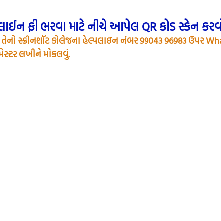
ઈન ફી ભરવા માટે નીચે આપેલ QR કોડ સ્કેન કરવ
તેનો સ્ક્રીનશૉટ કોલેજના હેલ્પલાઇન નંબર 99043 96983 ઉપર Wh
ેસ્ટર લખીને મોકલવું.